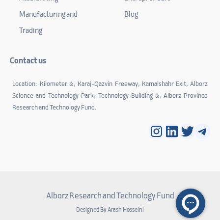
Manufacturing and
Blog
Trading
Contact us
Location: Kilometer 5, Karaj-Qazvin Freeway, Kamalshahr Exit, Alborz
Science and Technology Park, Technology Building 5, Alborz Province
Research and Technology Fund.
Instagram
LinkedIn
Twitter
Tele
Alborz Research and Technology Fund
Designed By Arash Hosseini