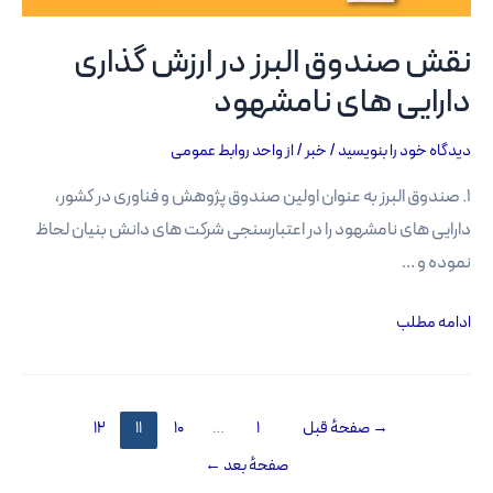
نقش صندوق البرز در ارزش گذاری
دارایی های نامشهود
دیدگاه‌ خود را بنویسید
/
خبر
/ از
واحد روابط عمومی
۱. صندوق البرز به عنوان اولین صندوق پژوهش و فناوری در کشور،
دارایی های نامشهود را در اعتبارسنجی شرکت های دانش بنیان لحاظ
نموده و …
نقش
ادامه مطلب
صندوق
البرز
در
صفحه‌بندی
→
صفحهٔ قبل
1
…
10
11
12
ارزش
نوشته‌ها
صفحهٔ بعد
←
گذاری