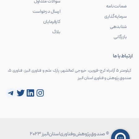
سوالات متداول
ضمانت‌نامه
ارسال درخواست
سرمایه‌گذاری
کارفرمایان
شتابدهی
بلاگ
بازرگانی
ارتباط با ما
کیلومتر 5 آزادراه کرج-قزوین، خروجی کمالشهر، پارک علم و فناوری البرز، فناوری 5،
صندوق پژوهش و فناوری استان البرز
اینستاگرم
لینکداین
توییتر
تلگرام
© صندوق‌پژوهش‌و‌فناوری‌استان‌البرز 2023