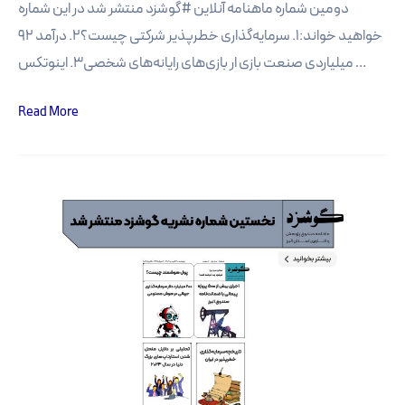
دومین شماره ماهنامه آنلاین #گوشزد منتشر شد در این شماره
خواهید خواند:1. سرمایه‌گذاری خطرپذیر شرکتی چیست؟2. درآمد 92
میلیاردی صنعت بازی ار بازی‌های رایانه‌های شخصی3. اینوتکس …
دومین
Read More
شماره
نشریه
آنلاین
گوشزد
منتشر
شد