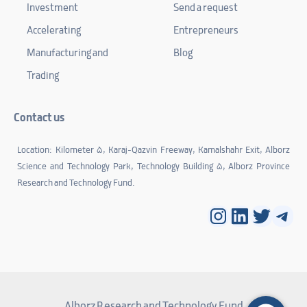
Investment
Send a request
Accelerating
Entrepreneurs
Manufacturing and
Blog
Trading
Contact us
Location: Kilometer 5, Karaj-Qazvin Freeway, Kamalshahr Exit, Alborz
Science and Technology Park, Technology Building 5, Alborz Province
Research and Technology Fund.
Instagram
LinkedIn
Twitter
Tele
Alborz Research and Technology Fund