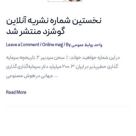
نخستین شماره نشریه آنلاین
گوشزد منتشر شد
Leave a Comment
/
Online mag
/ By
واحد روابط عمومی
در این شماره خواهید خواند: ۱. سخن سردبیر ۲. تاریخچه سرمایه
گذاری خطرپذیر در ایران ۳. ۲۰۰ میلیارد دلار سرمایه‌گذاری گذاری
جهانی در هوش مصنوعی …
نخستین
Read More
شماره
نشریه
آنلاین
گوشزد منتشر
شد