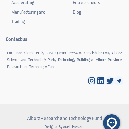
Accelerating
Entrepreneurs
Manufacturing and
Blog
Trading
Contact us
Location: Kilometer 5, Karaj-Qazvin Freeway, Kamalshahr Exit, Alborz
Science and Technology Park, Technology Building 5, Alborz Province
Research and Technology Fund.
Instagram
LinkedIn
Twitter
Tele
Alborz Research and Technology Fund
Designed By Arash Hosseini