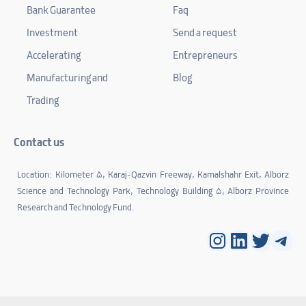
Bank Guarantee
Faq
Investment
Send a request
Accelerating
Entrepreneurs
Manufacturing and
Blog
Trading
Contact us
Location: Kilometer 5, Karaj-Qazvin Freeway, Kamalshahr Exit, Alborz
Science and Technology Park, Technology Building 5, Alborz Province
Research and Technology Fund.
Instagram
LinkedIn
Twitter
Tele