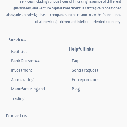
services including various types of financing, issuance of different
guarantees, and venture capital investment, is strategically positioned
alongside knowledge-based companies in the region to lay the foundations
of a knowledge-driven and intellect-oriented economy.
Services
Helpful links
Facilities
Bank Guarantee
Faq
Investment
Send a request
Accelerating
Entrepreneurs
Manufacturing and
Blog
Trading
Contact us